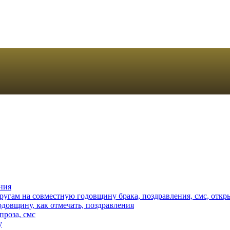
ения
пругам на совместную годовщину брака, поздравления, смс, откр
одовщину, как отмечать, поздравления
проза, смс
у