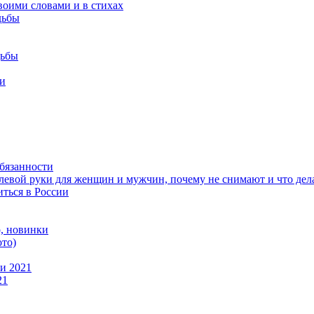
воими словами и в стихах
дьбы
дьбы
ми
обязанности
 левой руки для женщин и мужчин, почему не снимают и что дела
иться в России
, новинки
ото)
и 2021
21