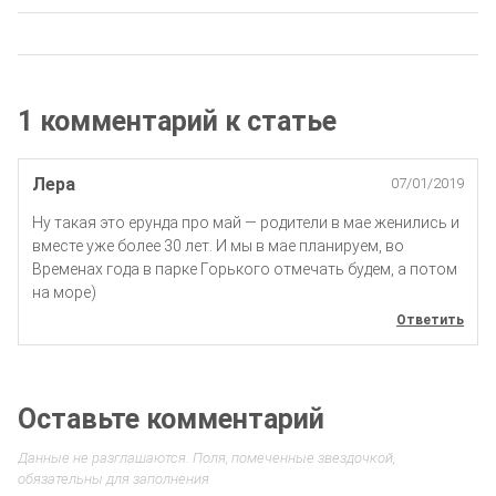
1 комментарий к статье
Лера
07/01/2019
Ну такая это ерунда про май — родители в мае женились и
вместе уже более 30 лет. И мы в мае планируем, во
Временах года в парке Горького отмечать будем, а потом
на море)
Ответить
Оставьте комментарий
Данные не разглашаются. Поля, помеченные звездочкой,
обязательны для заполнения