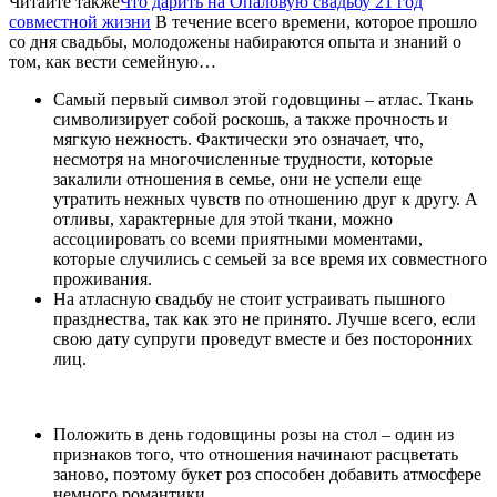
Читайте также
Что дарить на Опаловую свадьбу 21 год
совместной жизни
В течение всего времени, которое прошло
со дня свадьбы, молодожены набираются опыта и знаний о
том, как вести семейную…
Самый первый символ этой годовщины – атлас. Ткань
символизирует собой роскошь, а также прочность и
мягкую нежность. Фактически это означает, что,
несмотря на многочисленные трудности, которые
закалили отношения в семье, они не успели еще
утратить нежных чувств по отношению друг к другу. А
отливы, характерные для этой ткани, можно
ассоциировать со всеми приятными моментами,
которые случились с семьей за все время их совместного
проживания.
На атласную свадьбу не стоит устраивать пышного
празднества, так как это не принято. Лучше всего, если
свою дату супруги проведут вместе и без посторонних
лиц.
Положить в день годовщины розы на стол – один из
признаков того, что отношения начинают расцветать
заново, поэтому букет роз способен добавить атмосфере
немного романтики.