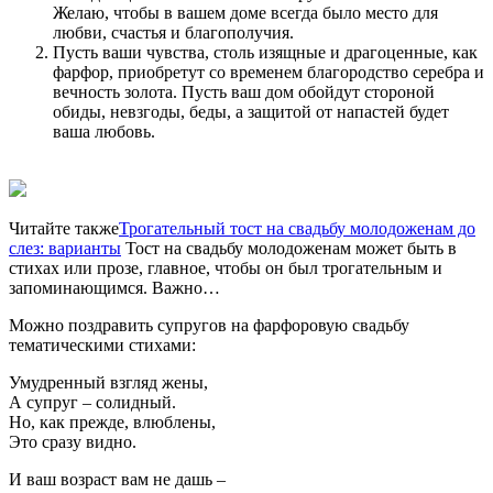
Желаю, чтобы в вашем доме всегда было место для
любви, счастья и благополучия.
Пусть ваши чувства, столь изящные и драгоценные, как
фарфор, приобретут со временем благородство серебра и
вечность золота. Пусть ваш дом обойдут стороной
обиды, невзгоды, беды, а защитой от напастей будет
ваша любовь.
Читайте также
Трогательный тост на свадьбу молодоженам до
слез: варианты
Тост на свадьбу молодоженам может быть в
стихах или прозе, главное, чтобы он был трогательным и
запоминающимся. Важно…
Можно поздравить супругов на фарфоровую свадьбу
тематическими стихами:
Умудренный взгляд жены,
А супруг – солидный.
Но, как прежде, влюблены,
Это сразу видно.
И ваш возраст вам не дашь –