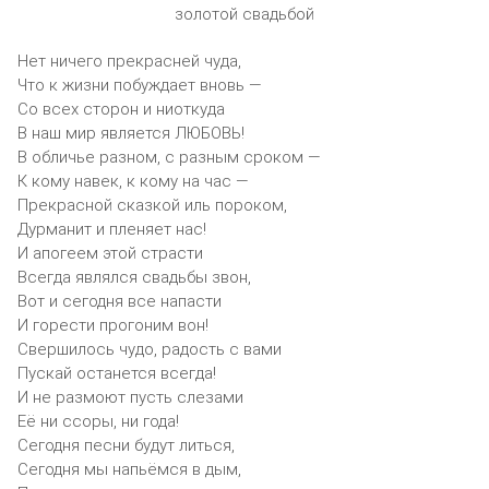
Нет ничего прекрасней чуда,
Что к жизни побуждает вновь —
Со всех сторон и ниоткуда
В наш мир является ЛЮБОВЬ!
В обличье разном, с разным сроком —
К кому навек, к кому на час —
Прекрасной сказкой иль пороком,
Дурманит и пленяет нас!
И апогеем этой страсти
Всегда являлся свадьбы звон,
Вот и сегодня все напасти
И горести прогоним вон!
Свершилось чудо, радость с вами
Пускай останется всегда!
И не размоют пусть слезами
Её ни ссоры, ни года!
Сегодня песни будут литься,
Сегодня мы напьёмся в дым,