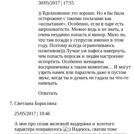
30/05/2017
| 17:55
)) Вдохновение это хорошо. Но я бы была
осторожнее с такими посылами как
«испытание». Особенно, если в паре есть
шероховатости. Можно ведь и не знать, а
очень неудачно попасть в минор. Мало ли,
что там позади у супругов именно в этом
году. Поэтому всегда ограничиваюсь
позитивом))) Лучше уж пафоса навернуть,
чем попасть впросак и людям настроение
испортить. Особенно женщины
восприимчивы к таким моментам… И могут
узреть намек или параллель даже в пустом
звуке, когда ты и думать не гадала на что-то
намекать.
Ответить
Светлана Борисовна
25/05/2017
| 19:46
А мне про сплав железной выдержки и золотого
характера понравилось
Надеюсь, сватам тоже