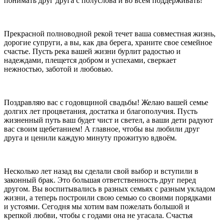
понимать друг друга с полуслова и во всем поддерживать!
Прекрасной полноводной рекой течет ваша совместная жизнь,
дорогие супруги, а вы, как два берега, храните свое семейное
счастье. Пусть река вашей жизни бурлит радостью и
надеждами, плещется добром и успехами, сверкает
нежностью, заботой и любовью.
Поздравляю вас с годовщиной свадьбы! Желаю вашей семье
долгих лет процветания, достатка и благополучия. Пусть
жизненный путь ваш будет чист и светел, а ваши дети радуют
вас своим щебетанием! А главное, чтобы вы любили друг
друга и ценили каждую минуту прожитую вдвоём.
Несколько лет назад вы сделали свой выбор и вступили в
законный брак. Это большая ответственность друг перед
другом. Вы воспитывались в разных семьях с разным укладом
жизни, а теперь построили свою семью со своими порядками
и устоями. Сегодня мы хотим вам пожелать большой и
крепкой любви, чтобы с годами она не угасала. Счастья