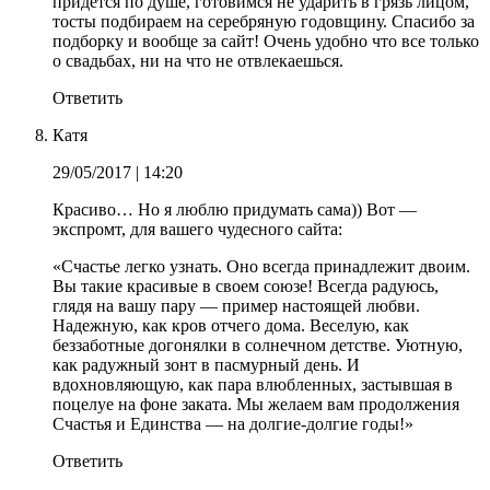
придется по душе, готовимся не ударить в грязь лицом,
тосты подбираем на серебряную годовщину. Спасибо за
подборку и вообще за сайт! Очень удобно что все только
о свадьбах, ни на что не отвлекаешься.
Ответить
Катя
29/05/2017
| 14:20
Красиво… Но я люблю придумать сама)) Вот —
экспромт, для вашего чудесного сайта:
«Счастье легко узнать. Оно всегда принадлежит двоим.
Вы такие красивые в своем союзе! Всегда радуюсь,
глядя на вашу пару — пример настоящей любви.
Надежную, как кров отчего дома. Веселую, как
беззаботные догонялки в солнечном детстве. Уютную,
как радужный зонт в пасмурный день. И
вдохновляющую, как пара влюбленных, застывшая в
поцелуе на фоне заката. Мы желаем вам продолжения
Счастья и Единства — на долгие-долгие годы!»
Ответить